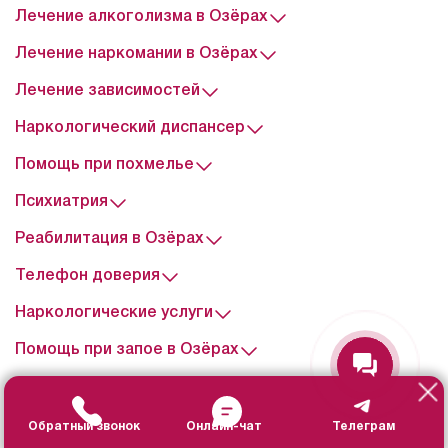
Лечение алкоголизма в Озёрах
Лечение наркомании в Озёрах
Лечение зависимостей
Наркологический диспансер
Помощь при похмелье
Психиатрия
Виталий Максимович
Реабилитация в Озёрах
Здравствуйте! Готов помочь
вам. Напишите мне, если у
Телефон доверия
вас появятся вопросы.
Наркологические услуги
Помощь при запое в Озёрах
Инфузионная терапия
Контакты
Обратный звонок
Онлайн-чат
Телеграм