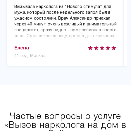
Вызывала нарколога из "Нового стимула" для
мужа, который после недельного запоя был в
ужасном состоянии. Врач Александр приехал
через 40 минут, очень вежливый и внимательный
специалист, сразу видно - профессионал своего
дела. Сделал капельницу, провел детоксикацию,
дал подробные рекомендации по дальнейшим
действиям. Через несколько часов муж уже
Елена
чувствовал себя намного лучше, а на
41 год, Москва
следующий день даже смог выйти на работу.
Частые вопросы о услуге
«Вызов нарколога на дом в