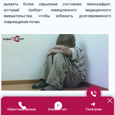
вызвать более серьезные состояния: пиелонефрит,
который требует немедленного медицинского
вмешательства, чтобы избежать долговременного
повреждения почек.
Физические осложнения часто сопровождаются
психологическими проблемами. Страдающие этим
Обратный звонок
Онлайн-чат
Телеграм
расстройством, особенно дети, могут испытывать чувство