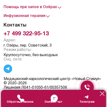
Помощь при запое в Озёрах
Инфузионная терапия
Контакты
+7 499 322-95-13
Адрес:
г. Озёры, пер. Советский, 3
Режим работы:
Круглосуточно, без выходных
Соц. сети:
Медицинский наркологический центр «Новый Стимул»
© 2020-2026
Лицензия Л041-01050-61/00357506
Согласие на обработку персональных данных
Политикой конфиденциальности
Пользовотельское соглашение
Обратный звонок
Онлайн-чат
Телеграм
Политика обработки персональных данных