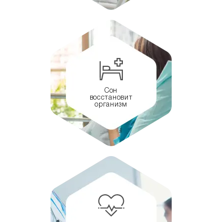
Сон
восстановит
организм