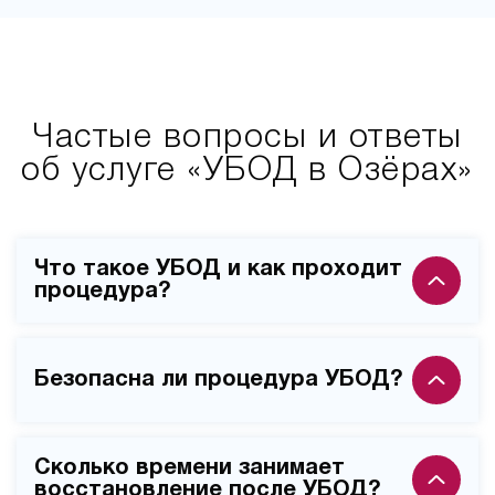
Частые вопросы и ответы
об услуге «УБОД в Озёрах»
Что такое УБОД и как проходит
процедура?
УБОД (ультрабыстрая опиоидная детоксикация) –
это современный метод очищения организма от
Безопасна ли процедура УБОД?
наркотических веществ, который проводится под
общим наркозом. Процедура длится 4-6 часов, во
Процедура УБОД безопасна при правильном
время которой пациент находится под постоянным
Сколько времени занимает
медицинском сопровождении и проведении всех
наблюдением анестезиолога и нарколога.
восстановление после УБОД?