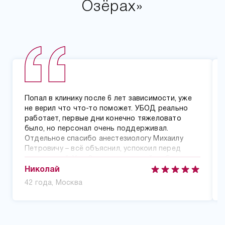
Озёрах»
Попал в клинику после 6 лет зависимости, уже
не верил что что-то поможет. УБОД реально
работает, первые дни конечно тяжеловато
было, но персонал очень поддерживал.
Отдельное спасибо анестезиологу Михаилу
Петровичу – всё объяснил, успокоил перед
процедурой. Уже 8 месяцев чистый, работаю,
наладил отношения с семьей.
Николай
42 года, Москва