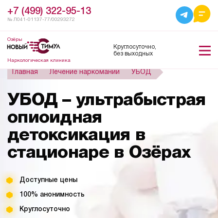
+7 (499) 322-95-13
№ Л041-01137-77/00293272
Озёры
Круглосуточно,
без выходных
Наркологическая клиника
Главная
Лечение наркомании
УБОД
УБОД – ультрабыстрая
опиоидная
детоксикация в
стационаре в Озёрах
Доступные цены
100% анонимность
Круглосуточно