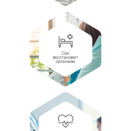
Сон
восстановит
организм