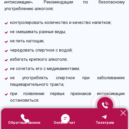
интоксикации».
Рекомендации по безопасному
употреблению алкоголя:
контролировать количество и качество напитков;
не смешивать разные виды;
не пить натощак;
чередовать спиртное с водой;
избегать крепкого алкоголя;
не сочетать его с медикаментами;
не употреблять спиртное при заболеваниях
пищеварительного тракта;
при появлении первых признаков интоксикации
остановиться.
Соблюдение простых правил снижает риск интоксикации,
помогает сохранить здоровье печени, других органов,
Обратный звонок
Онлайн-чат
Телеграм