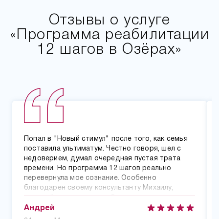
Отзывы о услуге
«Программа реабилитации
12 шагов в Озёрах»
Попал в "Новый стимул" после того, как семья
поставила ультиматум. Честно говоря, шел с
недоверием, думал очередная пустая трата
времени. Но программа 12 шагов реально
перевернула мое сознание. Особенно
благодарен своему консультанту Михаилу,
который помог мне разобраться в причинах
зависимости. Уже год как в чистоте,
Андрей
восстановил отношения с родными.