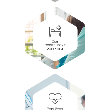
Сон
восстановит
организм
Вернётся