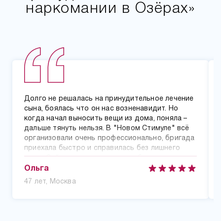
наркомании в Озёрах»
Долго не решалась на принудительное лечение
сына, боялась что он нас возненавидит. Но
когда начал выносить вещи из дома, поняла –
дальше тянуть нельзя. В "Новом Стимуле" всё
организовали очень профессионально, бригада
приехала быстро и справилась без лишнего
шума. Сейчас сын проходит реабилитацию, уже
второй месяц, созваниваемся каждую неделю –
Ольга
наконец-то слышу его трезвым и адекватным.
47 лет, Москва