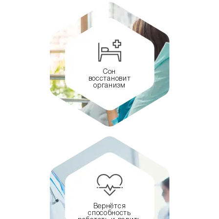
Сон
восстановит
организм
Вернётся
способность