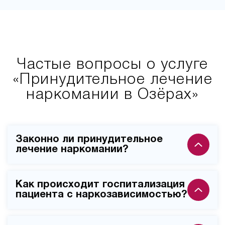
Частые вопросы о услуге
«Принудительное лечение
наркомании в Озёрах»
Законно ли принудительное
лечение наркомании?
Принудительное лечение наркомании законно при
Как происходит госпитализация
наличии согласия близких родственников и
пациента с наркозависимостью?
медицинских показаний к госпитализации. Клиника
"Новый Стимул" работает в строгом соответствии с
Госпитализация проводится специальной выездной
законодательством РФ и имеет все необходимые