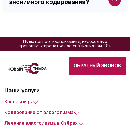
анонимного кодирования?
Врач приезжает на личном автомобиле без
опознавательных знаков клиники, что гарантирует
Для прохождения анонимной процедуры
конфиденциальность процедуры.
кодирования достаточно предъявить любой
документ, удостоверяющий личность. Вся
документация оформляется с использованием
Имеются противопоказания, необходимо
минимально необходимых данных, обеспечивая
проконсультироваться со специалистом. 18+
максимальную конфиденциальность.
ОБРАТНЫЙ ЗВОНОК
Наши услуги
Капельницы
Кодирование от алкоголизма
Лечение алкоголизма в Озёрах