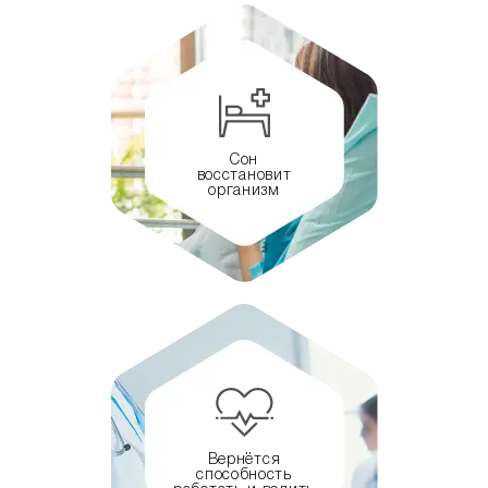
Сон
восстановит
организм
Вернётся
способность