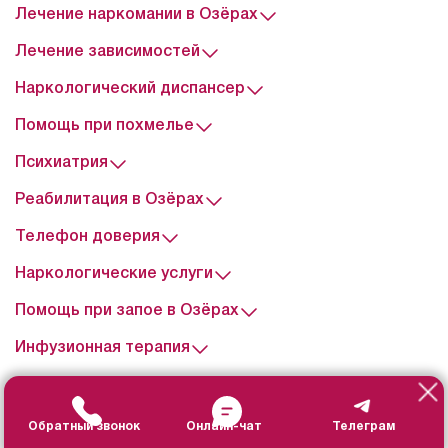
Лечение наркомании в Озёрах
Лечение зависимостей
Наркологический диспансер
Помощь при похмелье
Психиатрия
Реабилитация в Озёрах
Телефон доверия
Наркологические услуги
Помощь при запое в Озёрах
Инфузионная терапия
Контакты
+7 499 322-95-13
Обратный звонок
Онлайн-чат
Телеграм