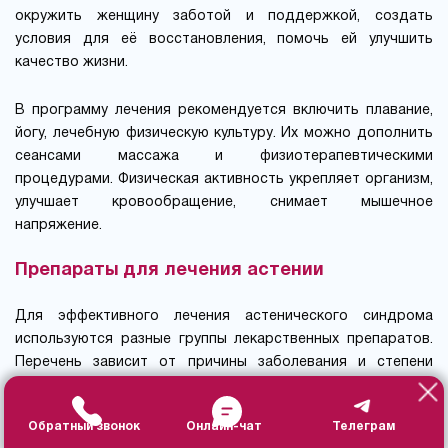
окружить женщину заботой и поддержкой, создать
условия для её восстановления, помочь ей улучшить
качество жизни.
В программу лечения рекомендуется включить плавание,
йогу, лечебную физическую культуру. Их можно дополнить
сеансами массажа и физиотерапевтическими
процедурами. Физическая активность укрепляет организм,
улучшает кровообращение, снимает мышечное
напряжение.
Препараты для лечения астении
Для эффективного лечения астенического синдрома
используются разные группы лекарственных препаратов.
Перечень зависит от причины заболевания и степени
тяжести симптомов. Самолечение недопустимо —
неправильно подобранные лекарства могут привести к
Обратный звонок
Онлайн-чат
Телеграм
нежелательным побочным эффектам и усугубить