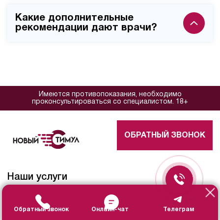
жизненных показателей, но первую процедуру
Стоимость одной процедуры начинается от 4 500
рекомендуем провести в клинике.
Какие дополнительные
рублей, курс из 10 сеансов - от 40 000 рублей. Цена
рекомендации дают врачи?
зависит от необходимой дозировки и места
проведения (клиника или выезд специалиста на дом).
Специалисты рекомендуют сочетать лечение с
когнитивными тренировками, физиотерапией,
контролировать артериальное давление и
проходить регулярные неврологические осмотры
Имеются противопоказания, необходимо
для оценки динамики состояния.
проконсультироваться со специалистом. 18+
ОБРАТНЫЙ ЗВОНОК
Наши услуги
Капельницы
Обратный звонок
Онлайн-чат
Телеграм
Кодирование от алкоголизма