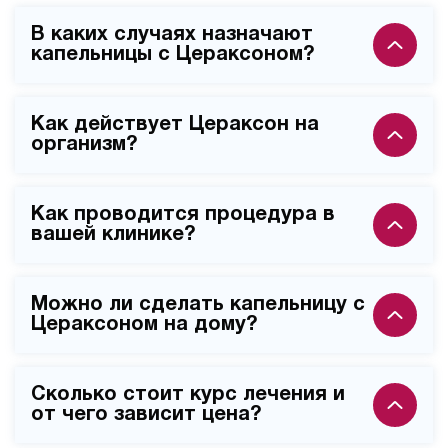
В каких случаях назначают
капельницы с Цераксоном?
Цераксон применяется при острых нарушениях
Как действует Цераксон на
мозгового кровообращения, черепно-мозговых
организм?
травмах, когнитивных расстройствах,
энцефалопатиях различного генеза, а также в
Препарат улучшает метаболизм нервных клеток,
период реабилитации после инсультов.
Как проводится процедура в
защищает мозг от повреждений, способствует
вашей клинике?
восстановлению когнитивных функций, уменьшает
последствия ишемии и ускоряет процессы
Инфузия выполняется внутривенно капельно, с
нейрорегенерации.
Можно ли сделать капельницу с
индивидуальным подбором дозировки (500-2000 мг),
Цераксоном на дому?
под контролем невролога, продолжительность
процедуры составляет 30-60 минут, стандартный
Да, наши специалисты проводят процедуру на дому
курс включает 10-15 сеансов.
Сколько стоит курс лечения и
при стабильном состоянии пациента, с полным
от чего зависит цена?
комплектом оборудования для мониторинга